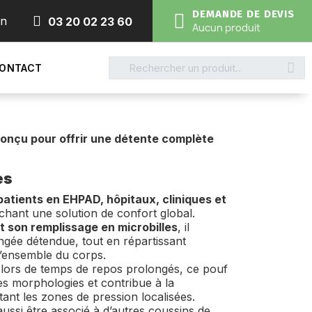
DEMANDE DE DEVIS
on
03 20 02 23 60
Aucun produit
ONTACT
onçu pour offrir une détente complète
es
patients en EHPAD, hôpitaux, cliniques et
hant une solution de confort global.
 son remplissage en microbilles
, il
ngée détendue, tout en répartissant
l’ensemble du corps.
e lors de temps de repos prolongés, ce pouf
es morphologies et contribue à la
tant les zones de pression localisées.
 aussi être associé à d’autres coussins de