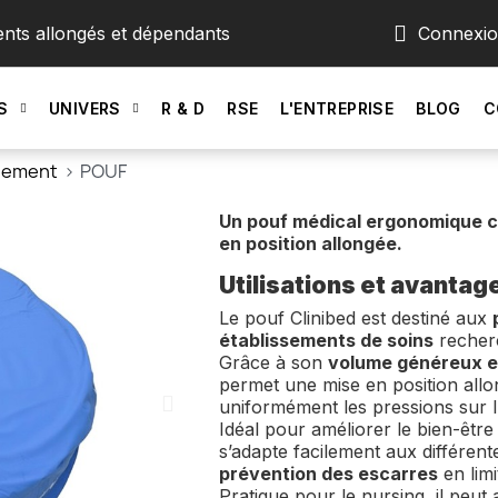
ents allongés et dépendants
Connexi
S
UNIVERS
R & D
RSE
L'ENTREPRISE
BLOG
C
nnement
POUF
Un pouf médical ergonomique c
en position allongée.
Utilisations et avantag
Le pouf Clinibed est destiné aux
établissements de soins
recherc
Grâce à son
volume généreux et
permet une mise en position allo
uniformément les pressions sur 
Idéal pour améliorer le bien-êtr
s’adapte facilement aux différent
prévention des escarres
en limi
Pratique pour le nursing, il peut