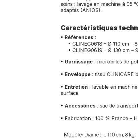
soins : lavage en machine à 95 °C
adaptés (ANIOS).
Caractéristiques tech
•
Références
:
•
CLINEG0618 – Ø 110 cm – 8
•
CLINEG0619 – Ø 130 cm – 9
•
Garnissage
: microbilles de po
•
Enveloppe
: tissu CLINICARE b
•
Entretien
: lavable en machine
surface
•
Accessoires
: sac de transport
•
Fabrication : 100 % France – 
Modèle
Diamètre 110 cm, 8 kg