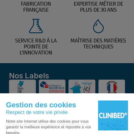
FABRICATION
EXPERTISE MÉTIER DE
FRANÇAISE
PLUS DE 30 ANS
SERVICE R&D À LA
MAÎTRISE DES MATIÈRES
POINTE DE
TECHNIQUES
L'INNOVATION
Nos Labels
Suivez-nous