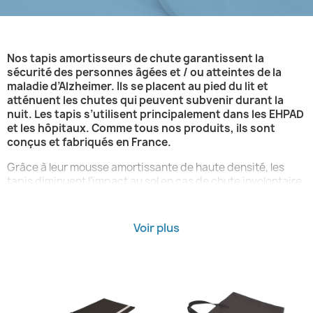
Nos tapis amortisseurs de chute garantissent la
sécurité des personnes âgées et / ou atteintes de la
maladie d’Alzheimer. Ils se placent au pied du lit et
atténuent les chutes qui peuvent subvenir durant la
nuit. Les tapis s’utilisent principalement dans les EHPAD
et les hôpitaux. Comme tous nos produits, ils sont
conçus et fabriqués en France.
Grâce à leur mousse amortissante de haute densité, les
tapis diminuent l’impact au sol en cas de chute involontaire.
Leur structure souple mais résistante leur permet d’être
utilisés quotidiennement dans des environnements à forte
rotation de patients. Certains modèles sont dotés d’un
Voir plus
pourtour biseauté afin de limiter les risques de
trébuchement pour le personnel et de faciliter les
déplacements autour du lit.