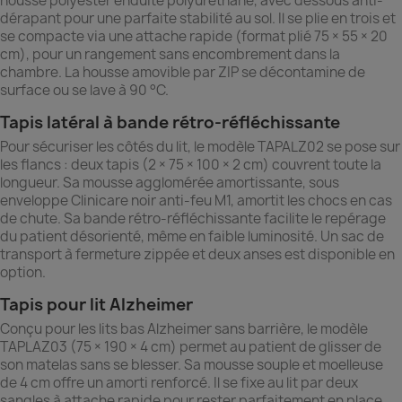
housse polyester enduite polyuréthane, avec dessous anti-
dérapant pour une parfaite stabilité au sol. Il se plie en trois et
se compacte via une attache rapide (format plié 75 × 55 × 20
cm), pour un rangement sans encombrement dans la
chambre. La housse amovible par ZIP se décontamine de
surface ou se lave à 90 °C.
Tapis latéral à bande rétro-réfléchissante
Pour sécuriser les côtés du lit, le modèle TAPALZ02 se pose sur
les flancs : deux tapis (2 × 75 × 100 × 2 cm) couvrent toute la
longueur. Sa mousse agglomérée amortissante, sous
enveloppe Clinicare noir anti-feu M1, amortit les chocs en cas
de chute. Sa bande rétro-réfléchissante facilite le repérage
du patient désorienté, même en faible luminosité. Un sac de
transport à fermeture zippée et deux anses est disponible en
option.
Tapis pour lit Alzheimer
Conçu pour les lits bas Alzheimer sans barrière, le modèle
TAPLAZ03 (75 × 190 × 4 cm) permet au patient de glisser de
son matelas sans se blesser. Sa mousse souple et moelleuse
de 4 cm offre un amorti renforcé. Il se fixe au lit par deux
sangles à attache rapide pour rester parfaitement en place,