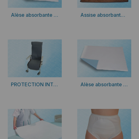
Assise absorbante pour fauteuil.
Découvrir
Découvrir
Alèse absorbante Clinidry 2 (450g/m2)
Assise absorbante pour fauteuil
Vous souhaitez disposer de la meilleure offre pour
votre patientèle ? N'hésitez pas à consulter les
produits de cette gamme.
Découvrir
Découvrir
PROTECTION INTÉGRALE POUR FAUTEUIL
Alèse absorbante pour fauteuil