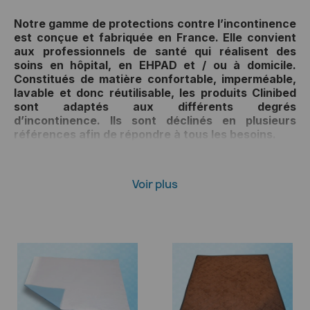
Notre gamme de protections contre l’incontinence
est conçue et fabriquée en France. Elle convient
aux professionnels de santé qui réalisent des
soins en hôpital, en EHPAD et / ou à domicile.
Constitués de matière confortable, imperméable,
lavable et donc réutilisable, les produits Clinibed
sont adaptés aux différents degrés
d’incontinence. Ils sont déclinés en plusieurs
références afin de répondre à tous les besoins.
Cette gamme comprend un large choix :
Voir plus
Culotte incontinence en lyocell
, fibre d'origine
naturelle pour une meilleure absorption.
Culotte PVC de la marque DOUX BABY
, offrant
confort et une bonne imperméabilité.
Culotte imperméable
, réutilisable et lavable en
machine,
Alèses absorbantes, réutilisables et offrant une
sensation de sec,