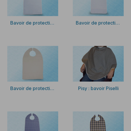
imperméable et facilite son nettoyage avec une éponge.
Après plusieurs utilisations, il passe en machine à 60 ou 90
degrés.
Découvrir
Découvrir
Bavoir de protection éponge et PVC
Bavoir de protection pour patient agité
Les autres produits d’hygiène
Chez Clinibed, nous fabriquons également d’autres
produits d’hygiène pour les patients. Sont disponibles : des
grenouillères, des bodies médicalisés, des bonnettes de
protection et des rideaux de douche.
Réalisez votre devis en ligne ou contactez-nous par
téléphone pour connaître les tarifs de notre matériel
médical.
Découvrir
Découvrir
Bavoir de protection fermeture par scratch
Pisy : bavoir Piselli