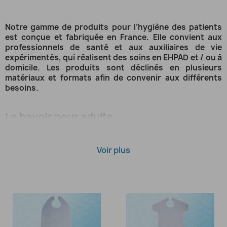
Notre gamme de produits pour l’hygiène des patients
est conçue et fabriquée en France. Elle convient aux
professionnels de santé et aux auxiliaires de vie
expérimentés, qui réalisent des soins en EHPAD et / ou à
domicile. Les produits sont déclinés en plusieurs
matériaux et formats afin de convenir aux différents
besoins.
Le bavoir pour adulte
Le bavoir sert à protéger les personnes dépendantes
durant les repas. Il est constitué de tissu éponge ou coton,
Voir plus
et enduit de PVC. Il se ferme et se règle facilement grâce à
des pressions, du velcros ou un nœud. Selon les modèles, il
peut être équipé d’une poche réservoir et / ou de deux
épaules.
Le bavoir convient pour les personnes âgées et / ou en
situation de handicap. Son revêtement en plastique le rend