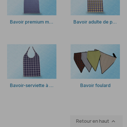
Découvrir
Découvrir
Bavoir premium motif vichy et bouclette éponge PVC
Bavoir adulte de protection coton et PVC écossais
Découvrir
Découvrir
Bavoir-serviette à nouer motif carreaux bleus enduit PVC
Bavoir foulard
Retour en haut
