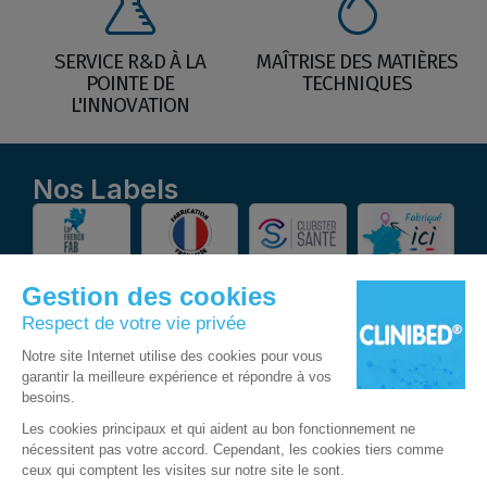
SERVICE R&D À LA
MAÎTRISE DES MATIÈRES
POINTE DE
TECHNIQUES
L'INNOVATION
Nos Labels
Suivez-nous