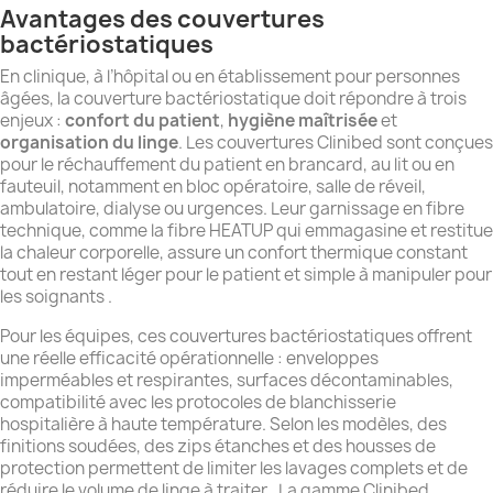
Avantages des couvertures
bactériostatiques
En clinique, à l’hôpital ou en établissement pour personnes
âgées, la couverture bactériostatique doit répondre à trois
enjeux :
confort du patient
,
hygiène maîtrisée
et
organisation du linge
. Les couvertures Clinibed sont conçues
pour le réchauffement du patient en brancard, au lit ou en
fauteuil, notamment en bloc opératoire, salle de réveil,
ambulatoire, dialyse ou urgences. Leur garnissage en fibre
technique, comme la fibre HEATUP qui emmagasine et restitue
la chaleur corporelle, assure un confort thermique constant
tout en restant léger pour le patient et simple à manipuler pour
les soignants .
Pour les équipes, ces couvertures bactériostatiques offrent
une réelle efficacité opérationnelle : enveloppes
imperméables et respirantes, surfaces décontaminables,
compatibilité avec les protocoles de blanchisserie
hospitalière à haute température. Selon les modèles, des
finitions soudées, des zips étanches et des housses de
protection permettent de limiter les lavages complets et de
réduire le volume de linge à traiter . La gamme Clinibed