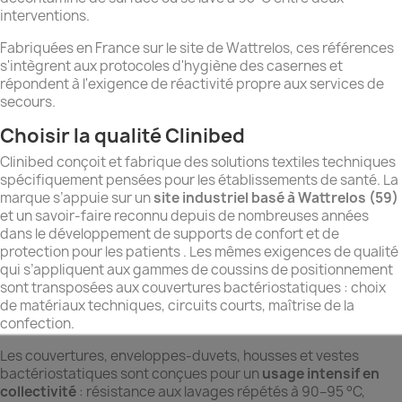
interventions.
Fabriquées en France sur le site de Wattrelos, ces références
s'intègrent aux protocoles d'hygiène des casernes et
répondent à l'exigence de réactivité propre aux services de
secours.
Choisir la qualité Clinibed
Clinibed conçoit et fabrique des solutions textiles techniques
spécifiquement pensées pour les établissements de santé. La
marque s’appuie sur un
site industriel basé à Wattrelos (59)
et un savoir-faire reconnu depuis de nombreuses années
dans le développement de supports de confort et de
protection pour les patients . Les mêmes exigences de qualité
qui s’appliquent aux gammes de coussins de positionnement
sont transposées aux couvertures bactériostatiques : choix
de matériaux techniques, circuits courts, maîtrise de la
confection.
Les couvertures, enveloppes-duvets, housses et vestes
bactériostatiques sont conçues pour un
usage intensif en
collectivité
: résistance aux lavages répétés à 90–95 °C,