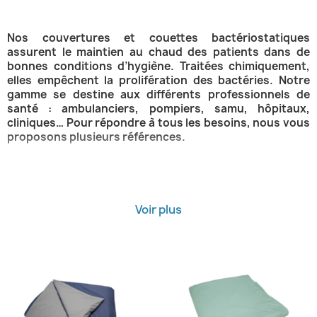
Nos couvertures et couettes bactériostatiques
assurent le maintien au chaud des patients dans de
bonnes conditions d’hygiène. Traitées chimiquement,
elles empêchent la prolifération des bactéries. Notre
gamme se destine aux différents professionnels de
santé : ambulanciers, pompiers, samu, hôpitaux,
cliniques… Pour répondre à tous les besoins, nous vous
proposons plusieurs références.
Les couvertures et autres produits
bactériostatiques
Voir plus
• Les couvertures bactériostatiques sont utilisées par les
professionnels des premiers secours (pour réchauffer le
patient lors du transport en brancard...) / les hôpitaux
(pour tous les services autour du bloc opératoire, salle de
réveil, dialyse...).
• Les couettes ambulatoires et polaires sont adaptées au
fonctionnement de la prise en charge d'une journée. Elles