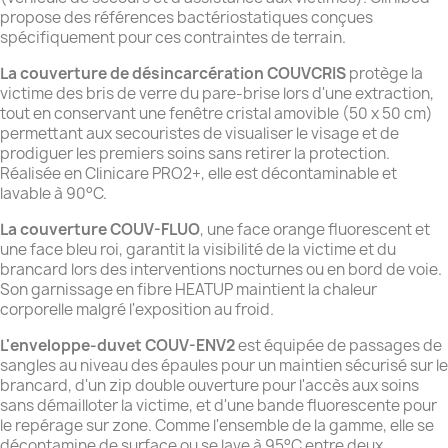
propose des références bactériostatiques conçues
spécifiquement pour ces contraintes de terrain.
La couverture de désincarcération COUVCRIS
protège la
victime des bris de verre du pare-brise lors d'une extraction,
tout en conservant une fenêtre cristal amovible (50 x 50 cm)
permettant aux secouristes de visualiser le visage et de
prodiguer les premiers soins sans retirer la protection.
Réalisée en Clinicare PRO2+, elle est décontaminable et
lavable à 90°C.
La couverture COUV-FLUO
, une face orange fluorescent et
une face bleu roi, garantit la visibilité de la victime et du
brancard lors des interventions nocturnes ou en bord de voie.
Son garnissage en fibre HEATUP maintient la chaleur
corporelle malgré l'exposition au froid.
L'enveloppe-duvet COUV-ENV2
est équipée de passages de
sangles au niveau des épaules pour un maintien sécurisé sur le
brancard, d'un zip double ouverture pour l'accès aux soins
sans démailloter la victime, et d'une bande fluorescente pour
le repérage sur zone. Comme l'ensemble de la gamme, elle se
décontamine de surface ou se lave à 95°C entre deux