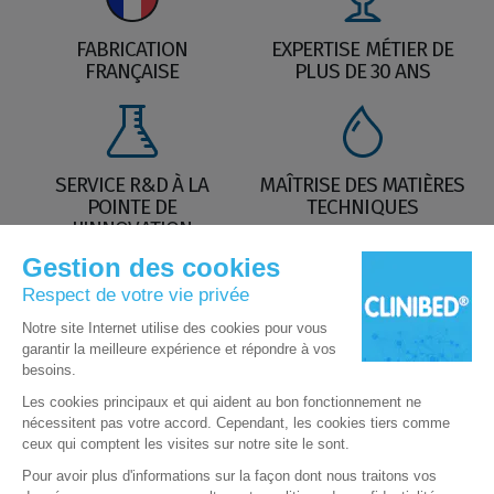
FABRICATION
EXPERTISE MÉTIER DE
FRANÇAISE
PLUS DE 30 ANS
SERVICE R&D À LA
MAÎTRISE DES MATIÈRES
POINTE DE
TECHNIQUES
L'INNOVATION
Nos Labels