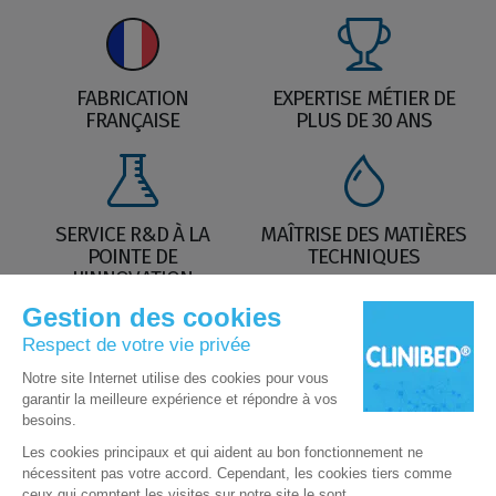
FABRICATION
EXPERTISE MÉTIER DE
FRANÇAISE
PLUS DE 30 ANS
SERVICE R&D À LA
MAÎTRISE DES MATIÈRES
POINTE DE
TECHNIQUES
L'INNOVATION
Nos Labels