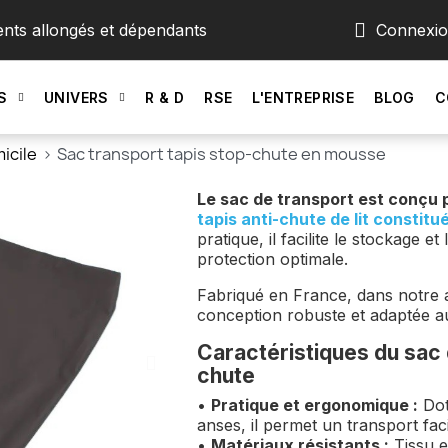
ents allongés et dépendants
Connexi
S
UNIVERS
R & D
RSE
L'ENTREPRISE
BLOG
C
icile
Sac transport tapis stop-chute en mousse
Le sac de transport est conçu 
tapis anti-chute de lit consti
pratique, il facilite le stockage e
protection optimale.
Fabriqué en France, dans notre at
conception robuste et adaptée a
Caractéristiques du sac 
chute
•
Pratique et ergonomique :
Dot
anses, il permet un transport faci
•
Matériaux résistants :
Tissu e