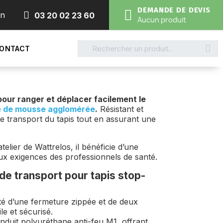
DEMANDE DE DEVIS
on
03 20 02 23 60
Aucun produit
ONTACT
pour ranger et déplacer facilement le
tué de mousse agglomérée
.
Résistant et
t le transport du tapis tout en assurant une
elier de Wattrelos, il bénéficie d’une
ux exigences des professionnels de santé.
de transport pour tapis stop-
é d’une fermeture zippée et de deux
le et sécurisé.
nduit polyuréthane anti-feu M1, offrant