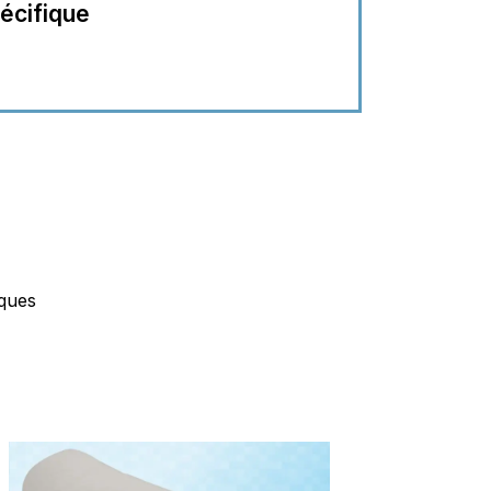
écifique
iques