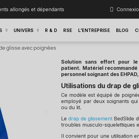
ents allongés et dépendants
Connexi
S
UNIVERS
R & D
RSE
L'ENTREPRISE
BLOG
C
de glisse avec poignées
Solution sans effort pour l
patient. Matériel recommandé pa
personnel soignant des EHPAD, 
Utilisations du drap de 
Ce modèle est équipé de poignées 
employé par deux soignants qui 
ou du lit.
Le
drap de glissement
BedSlide di
troubles musculo-squelettiques et 
Il convient pour une utilisation 