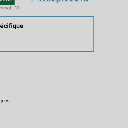
nimal : 10
écifique
iques