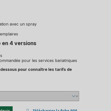
ation avec un spray
xemplaires
e en 4 versions
rs
commandée pour les services bariatriques
i-dessous pour connaître les tarifs de
 devis
Télécharger la fiche PDF