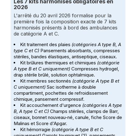
Les 7 kits harmonisés obligatoires en
2026
L'arrêté du 20 avril 2026 formalise pour la
première fois la composition exacte de 7 kits
harmonisés présents à bord des ambulances
de catégorie A et C.
Kit traitement des plaies
(catégories A type B, A
type C et C)
Pansements absorbants, compresses
stériles, bandes élastiques, antiseptique, ciseaux.
Kit brûlures thermiques et chimiques
(catégorie
A type B et C uniquement)
Compresses hydrogel,
drap stérile brûlé, solution ophtalmique.
Kit membres sectionnés
(catégorie A type B et
C uniquement)
Sac isotherme à double
compartiment, pochettes de refroidissement
chimique, pansement compressif.
Kit accouchement d'urgence
(catégories A type
B, A type C et C)
Champs stériles, clamps de Barr,
ciseaux, bonnet nouveau-né, canule, fiche Score de
Malinas et Score d'Apgar.
Kit hémorragie
(catégorie A type B et C
uniquement)
Garrots tourniquet (2), pansements